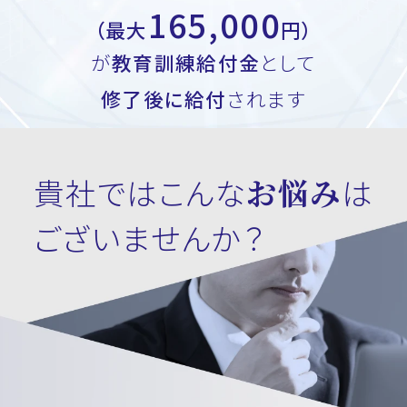
165,000
（最大
円）
が
教育訓練給付金
として
修了後に給付
されます
貴社ではこんな
お悩み
は
ございませんか？