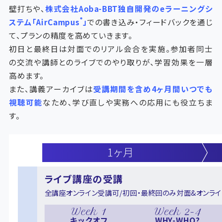
壁打ちや、
株式会社Aoba-BBT独自開発のeラーニングシ
®
ステム「AirCampus
」
での書き込み・フィードバックを通じ
て、プランの精度を高めていきます。
初日と最終日は対面でのリアル会合を実施。参加者同士
の交流や講師とのライブでのやり取りが、学習効果を一層
高めます。
また、講義アーカイブは
受講期間を含め4ヶ月間いつでも
視聴可能
なため、学び直しや実務への応用にも役立ちま
す。
ライブ講座の受講
全講座オンライン受講可/初回・最終回のみ対面&オンラ
Week 1
Week 2-4
キックオフ
WHY-WHO?