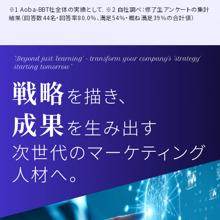
※1 Aoba-BBT社全体の実績として. ※2 自社調べ：修了生アンケートの集計
結果（回答数44名・回答率80.0％、満足54％・概ね満足39％の合計値）