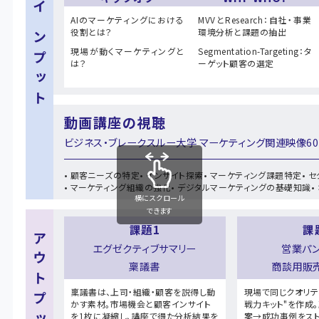
インプット
AIのマーケティングにおける
MVVとResearch：自社・事業
役割とは？
環境分析と課題の抽出
現場が動くマーケティングと
Segmentation-Targeting：タ
は？
ーゲット顧客の選定
動画講座の視聴
ビジネス・ブレークスルー大学 マーケティング関連映像6
• 顧客ニーズの特定
• インサイト探索
• マーケティング課題特定
• 
• マーケティング組織の強化
• デジタルマーケティングの基礎知識
•
横にスクロール
できます
課題1
課
アウトプット
エグゼクティブサマリー
営業パン
稟議書
商談用販
稟議書は、上司・組織・顧客を説得し動
現場で同じクオリテ
かす素材。市場機会と顧客インサイト
戦力キット"を作成
を1枚に凝縮し、講座で得た分析結果を
案→成功事例をスト