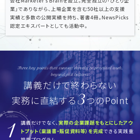
会社Marketer's Brainを設立。完全独立の「ひとり企
業」でありながら、上場企業を含む50社以上の支援
実績と多数の公開実績を持ち、著書4冊。NewsPicks
認定エキスパートとしても活動中。
Three key points that connect directly to practical work,
beyond just lectures
講義だけで終わらない
3
実務に直結する
つのPoint
講義だけでなく、
実際の企業課題をもとにしたアウ
トプット（稟議書・販促資料等）を
完成
できる実践重
視型プログラム。