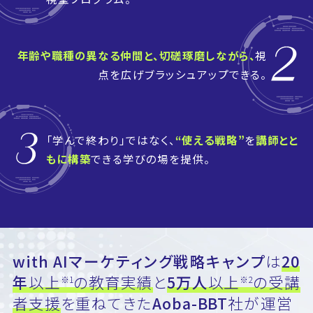
年齢や職種の異なる仲間と、切磋琢磨しながら、
視
点を広げブラッシュアップできる。
「学んで終わり」ではなく、
“使える戦略”
を
講師とと
もに構築
できる学びの場を提供。
with AIマーケティング戦略キャンプ
は
20
年
以上
の教育実績
と
5万人
以上
の受講
※1
※2
者支援
を重ねてきた
Aoba-BBT
社が運営