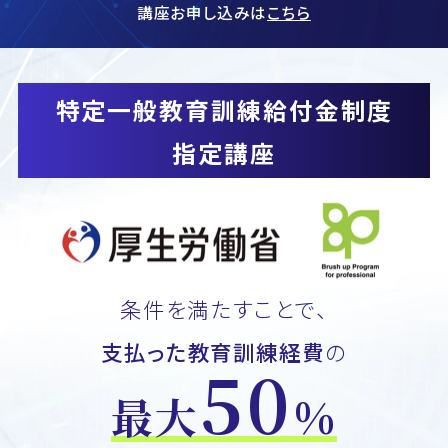
講座お申し込みは
こちら
特定一般教育訓練給付金制度
指定講座
条件を満たすことで、
支払った教育訓練経費
の
50
最大
%