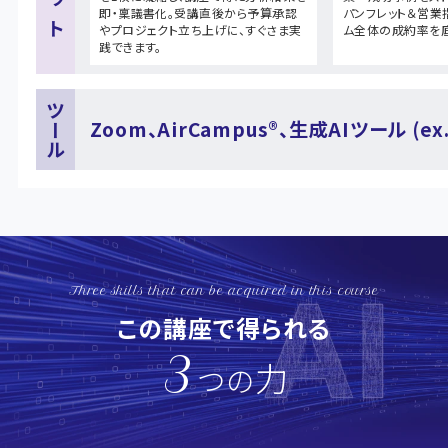
即・稟議書化。受講直後から予算承認
パンフレット＆営業
やプロジェクト立ち上げに、すぐさま実
ム全体の成約率を底
践できます。
ツール
Zoom、AirCampus®、生成AIツール (ex.
Three skills that can be acquired in this course
この講座で得られる
3
力
つの