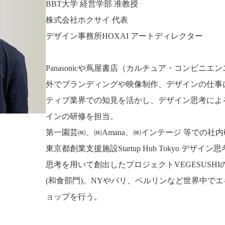
BBT大学 経営学部 准教授
株式会社ホクサイ 代表
デザイン事務所HOXAI アートディレクター
Panasonicや蔦屋書店（カルチュア・コンビニエ
外でブランディングや映像制作、デザインの仕事
ティブ業界での知見を活かし、デザイン思考によ
インの研修を担当。
第一園芸㈱、㈱Amana、㈱インテージ 等での社
東京都創業支援施設Startup Hub Tokyo デザ
思考を用いて創出したプロジェクトVEGESUSHIの
(和食部門)。NYやパリ、ベルリンなど世界中で
ョップを行う。