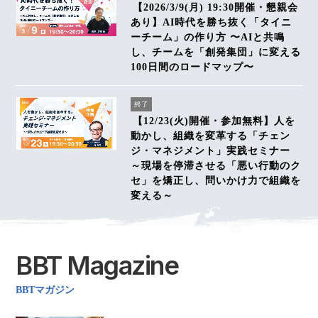
【2026/3/9(月) 19:30開催・懇親会
あり】AI時代を勝ち抜く「タイニ
ーチーム」の作り方 〜AIと共鳴
し、チームを「創発集団」に変える
100日間のロードマップ〜
終了
【12/23(火)開催・参加無料】人を
動かし、組織を変革する「チェン
ジ・マネジメント」実践セミナー
～現場を停滞させる「悪い行動のク
セ」を矯正し、問いかけ力で組織を
変える～
BBT Magazine
BBTマガジン