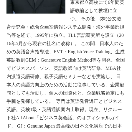
東京都立高校にて6年間英
語教諭として教壇に立
つ。 その後、(株)公文教
育研究会・総合企画室情報システム開発・海外事業部担
当等を経て、1995年に独立。TLL言語研究所を設立（20
16年5月から現在の社名に改称）。 この間、日本人のた
めの英語音声指導法、EVT：English Voice Training、生成
英語教則GEM：Generative English Method等を開発。全国
でビジネスパーソン、英語教師向け英語研修、MBA社
内派遣英語研修、親子英語セミナーなどを実施し、 日
本人の英語力向上のための活動に従事している。企業顧
問としても活動し、個人の国際化と、企業戦略策定にも
手腕を発揮している。 専門は英語発音矯正とビジネス
英語。英検1級・英語通訳案内士取得。現在、リクルー
ト社All About「ビジネス英会話」のオフィシャルガイ
ド、 GJ：Genuine Japan 最高峰の日本文化講座での日本