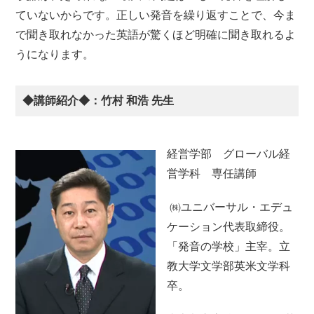
ていないからです。正しい発音を繰り返すことで、今ま
で聞き取れなかった英語が驚くほど明確に聞き取れるよ
うになります。
◆講師紹介◆：竹村 和浩 先生
経営学部 グローバル経
営学科 専任講師
㈱ユニバーサル・エデュ
ケーション代表取締役。
「発音の学校」主宰。立
教大学文学部英米文学科
卒。