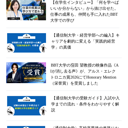
【在学生インタビュー】「何を学べば
いいか分からない」から抜け出せた。
仕事の成果も、仲間も手に入れたBBT
大学での学び
【通信制大学・経営学部への編入】キ
ャリアを劇的に変える「実践的経営
学」の真価
BBT大学の窪田 望教授の映像作品《A
Iが消し去る声》が、アルス・エレク
トロニカ賞2026にてHonorary Mention
（栄誉賞）を受賞しました
【通信制大学の受験ガイド】入試や入
学までの流れ・条件をわかりやすく解
説