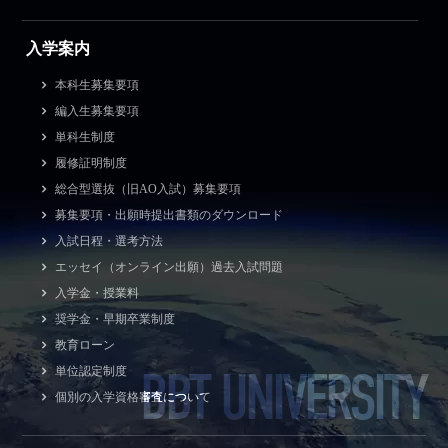
入学案内
本科生募集要項
編入生募集要項
単科生制度
履修証明制度
総合型選抜（旧AO入試）募集要項
募集要項・出願時提出書類のダウンロード
入試日程・選考方法
エッセイ（オンライン出願）過去入試問題
入学金・授業料
奨学金・早期卒業制度
教育ローン
BBT UNIVERSITY
単位認定制度
個別の入学資格審査について