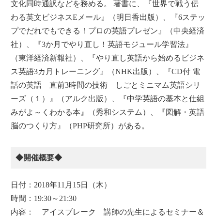
文化同時通訳などを務める。 著書に、『世界で戦う伝
わる英文ビジネスEメール』（明日香出版）、『6ステッ
プでだれでもできる！プロの英語プレゼン』（中央経済
社）、『3か月でやり直し！英語モジュール学習法』
（東洋経済新報社）、『やり直し英語から始めるビジネ
ス英語3カ月トレーニング』（NHK出版）、『CD付 電
話の英語 直前3時間の技術 しごとミニマム英語シリ
ーズ（１）』（アルク出版）、『中学英語の基本と仕組
みがよ～くわかる本』（秀和システム）、『図解・英語
脳のつくり方』（PHP研究所）がある。
◆開催概要◆
日付：2018年11月15日（木）
時間：19:30～21:30
内容： アイスブレーク 講師の先生によるセミナー＆