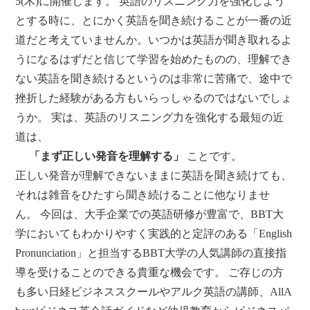
5(木)に開催します。 英語のリスニング力を強化しよう
とする時に、とにかく英語を聞き続けることが一番の近
道だと考えていませんか。いつかは英語が聞き取れるよ
うになるはずだと信じて学習を始めたものの、理解でき
ない英語を聞き続けるというのは非常に苦痛で、途中で
挫折した経験がある方もいらっしゃるのではないでしょ
うか。 実は、英語のリスニング力を強化する最短の近
道は、
「まず正しい発音を理解する」
ことです。
正しい発音が理解できないままに英語を聞き続けても、
それは雑音をひたすら聞き続けることに他なりませ
ん。 今回は、大手企業での英語研修が豊富で、BBT大
学においてもわかりやすく実践的と定評のある「English
Pronunciation」と担当するBBT大学の人気講師の直接指
導を受けることのできる貴重な機会です。 ご存じの方
も多い日経ビジネススクールやアルク英語の講師、AllA