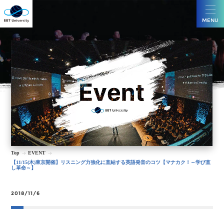
MENU
Top
EVENT
【11/15(木)東京開催】リスニング力強化に直結する英語発音のコツ【マナカク！～学び直
し革命～】
2018/11/6