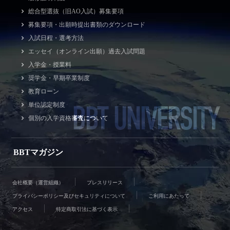
総合型選抜（旧AO入試）募集要項
募集要項・出願時提出書類のダウンロード
入試日程・選考方法
エッセイ（オンライン出願）過去入試問題
入学金・授業料
奨学金・早期卒業制度
教育ローン
BBT UNIVERSITY
単位認定制度
個別の入学資格審査について
BBTマガジン
会社概要（運営組織）
プレスリリース
プライバシーポリシー及びセキュリティについて
ご利用にあたって
アクセス
特定商取引法に基づく表示