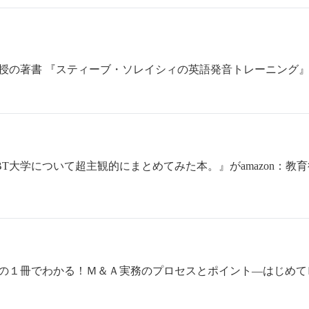
授の著書 『スティーブ・ソレイシィの英語発音トレーニング
BT大学について超主観的にまとめてみた本。』がamazon：
の１冊でわかる！Ｍ＆Ａ実務のプロセスとポイント―はじめて