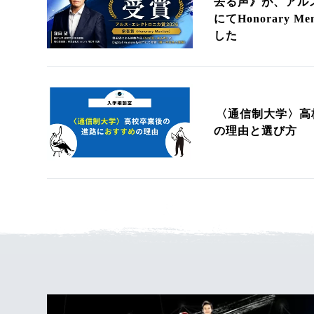
去る声》が、アルス
にてHonorary 
した
〈通信制大学〉高
の理由と選び方