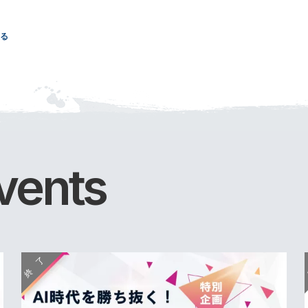
る
vents