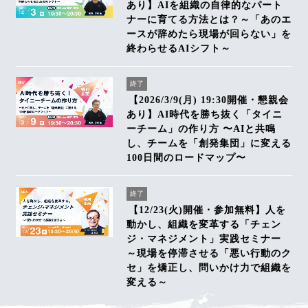
あり】AIを組織の自律的なパート
ナーに育てる方法とは？～「あのエ
ースが辞めたら現場が回らない」を
終わらせるAIシフト～
終了
【2026/3/9(月) 19:30開催・懇親会
あり】AI時代を勝ち抜く「タイニ
ーチーム」の作り方 〜AIと共鳴
し、チームを「創発集団」に変える
100日間のロードマップ〜
終了
【12/23(火)開催・参加無料】人を
動かし、組織を変革する「チェン
ジ・マネジメント」実践セミナー
～現場を停滞させる「悪い行動のク
セ」を矯正し、問いかけ力で組織を
変える～