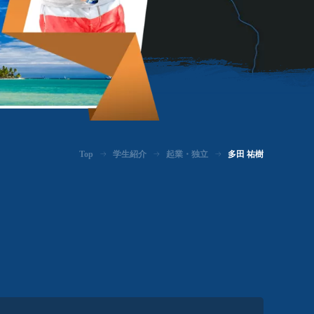
Top
学生紹介
起業・独立
多田 祐樹