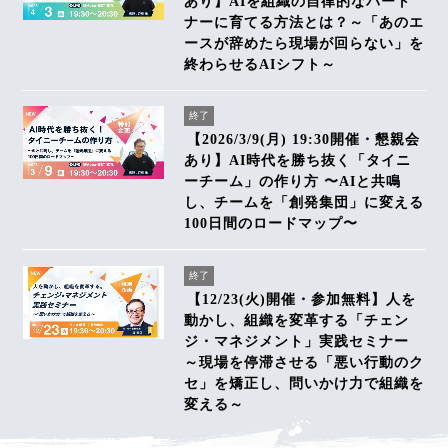
あり】AIを組織の自律的なパート
ナーに育てる方法とは？～「あのエ
ースが辞めたら現場が回らない」を
終わらせるAIシフト～
終了
【2026/3/9(月) 19:30開催・懇親会
あり】AI時代を勝ち抜く「タイニ
ーチーム」の作り方 〜AIと共鳴
し、チームを「創発集団」に変える
100日間のロードマップ〜
終了
【12/23(火)開催・参加無料】人を
動かし、組織を変革する「チェン
ジ・マネジメント」実践セミナー
～現場を停滞させる「悪い行動のク
セ」を矯正し、問いかけ力で組織を
変える～