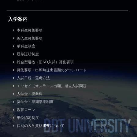
入学案内
本科生募集要項
編入生募集要項
単科生制度
履修証明制度
総合型選抜（旧AO入試）募集要項
募集要項・出願時提出書類のダウンロード
入試日程・選考方法
エッセイ（オンライン出願）過去入試問題
入学金・授業料
奨学金・早期卒業制度
教育ローン
BBT UNIVERSITY
単位認定制度
個別の入学資格審査について