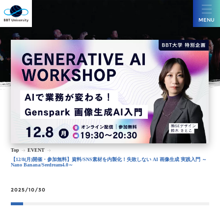
MENU
Top
EVENT
【12/8(月)開催・参加無料】資料/SNS素材を内製化！失敗しない AI 画像生成 実践入門 ～
Nano Banana/Seedream4.0～
2025/10/30