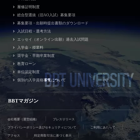
履修証明制度
総合型選抜（旧AO入試）募集要項
募集要項・出願時提出書類のダウンロード
入試日程・選考方法
エッセイ（オンライン出願）過去入試問題
入学金・授業料
奨学金・早期卒業制度
教育ローン
BBT UNIVERSITY
単位認定制度
個別の入学資格審査について
BBTマガジン
会社概要（運営組織）
プレスリリース
プライバシーポリシー及びセキュリティについて
ご利用にあたって
アクセス
特定商取引法に基づく表示