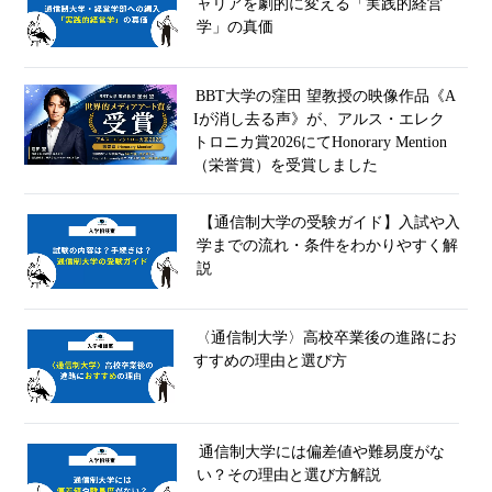
ャリアを劇的に変える「実践的経営
学」の真価
BBT大学の窪田 望教授の映像作品《A
Iが消し去る声》が、アルス・エレク
トロニカ賞2026にてHonorary Mention
（栄誉賞）を受賞しました
【通信制大学の受験ガイド】入試や入
学までの流れ・条件をわかりやすく解
説
〈通信制大学〉高校卒業後の進路にお
すすめの理由と選び方
通信制大学には偏差値や難易度がな
い？その理由と選び方解説