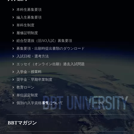
本科生募集要項
編入生募集要項
単科生制度
履修証明制度
総合型選抜（旧AO入試）募集要項
募集要項・出願時提出書類のダウンロード
入試日程・選考方法
エッセイ（オンライン出願）過去入試問題
入学金・授業料
奨学金・早期卒業制度
教育ローン
BBT UNIVERSITY
単位認定制度
個別の入学資格審査について
BBTマガジン