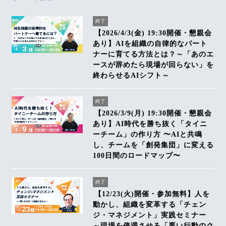
終了
【2026/4/3(金) 19:30開催・懇親会
あり】AIを組織の自律的なパート
ナーに育てる方法とは？～「あのエ
ースが辞めたら現場が回らない」を
終わらせるAIシフト～
終了
【2026/3/9(月) 19:30開催・懇親会
あり】AI時代を勝ち抜く「タイニ
ーチーム」の作り方 〜AIと共鳴
し、チームを「創発集団」に変える
100日間のロードマップ〜
終了
【12/23(火)開催・参加無料】人を
動かし、組織を変革する「チェン
ジ・マネジメント」実践セミナー
～現場を停滞させる「悪い行動のク