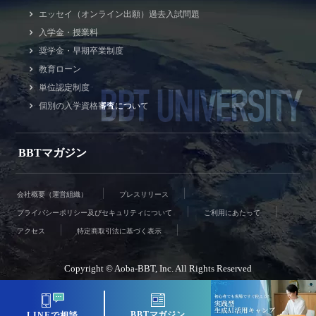
エッセイ（オンライン出願）過去入試問題
入学金・授業料
奨学金・早期卒業制度
教育ローン
BBT UNIVERSITY
単位認定制度
個別の入学資格審査について
BBTマガジン
会社概要（運営組織）
プレスリリース
プライバシーポリシー及びセキュリティについて
ご利用にあたって
アクセス
特定商取引法に基づく表示
Copyright © Aoba-BBT, Inc. All Rights Reserved
BBTマガジン
LINEで相談