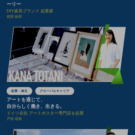
ーリー
DIY家具ブランド 起業家
前田 祐司
起業・独立
グローバルキャリア
アートを通じて、
自分らしく働き、生きる。
ドイツ在住 アートポスター専門店を起業
戸谷 花奈