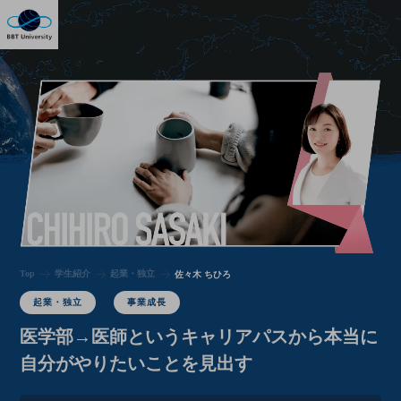
Top
学生紹介
起業・独立
佐々木 ちひろ
起業・独立
事業成長
医学部→医師というキャリアパスから本当に
自分がやりたいことを見出す