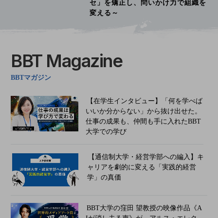
セ」を矯正し、問いかけ力で組織を
変える～
BBT Magazine
BBTマガジン
【在学生インタビュー】「何を学べば
いいか分からない」から抜け出せた。
仕事の成果も、仲間も手に入れたBBT
大学での学び
【通信制大学・経営学部への編入】キ
ャリアを劇的に変える「実践的経営
学」の真価
BBT大学の窪田 望教授の映像作品《A