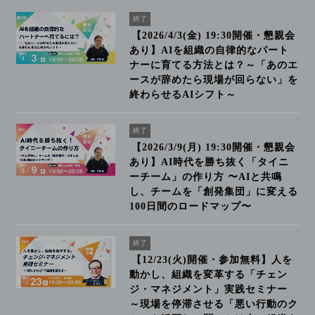
終了
【2026/4/3(金) 19:30開催・懇親会
あり】AIを組織の自律的なパート
ナーに育てる方法とは？～「あのエ
ースが辞めたら現場が回らない」を
終わらせるAIシフト～
終了
【2026/3/9(月) 19:30開催・懇親会
あり】AI時代を勝ち抜く「タイニ
ーチーム」の作り方 〜AIと共鳴
し、チームを「創発集団」に変える
100日間のロードマップ〜
終了
【12/23(火)開催・参加無料】人を
動かし、組織を変革する「チェン
ジ・マネジメント」実践セミナー
～現場を停滞させる「悪い行動のク