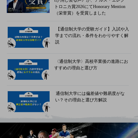
Iが消し去る声》が、アルス・エレク
トロニカ賞2026にてHonorary Mention
（栄誉賞）を受賞しました
【通信制大学の受験ガイド】入試や入
学までの流れ・条件をわかりやすく解
説
〈通信制大学〉高校卒業後の進路にお
すすめの理由と選び方
通信制大学には偏差値や難易度がな
い？その理由と選び方解説