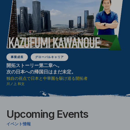
事業成長
グローバルキャリア
開拓ストーリー第二章へ。
次の日本への帰国日はまだ未定。
独自の視点で日本と中華圏を駆け巡る開拓者
川ノ上 和文
Upcoming
Events
イベント情報