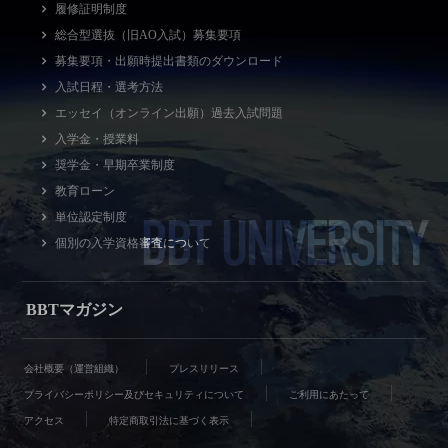
履修証明制度
総合型選抜（旧AO入試）募集要項
募集要項・出願時提出書類のダウンロード
入試日程・選考方法
エッセイ（オンライン出願）過去入試問題
入学金・授業料
奨学金・早期卒業制度
教育ローン
BBT UNIVERSITY
単位認定制度
個別の入学資格審査について
BBTマガジン
会社概要（運営組織）
プレスリリース
プライバシーポリシー及びセキュリティについて
ご利用にあたって
アクセス
特定商取引法に基づく表示