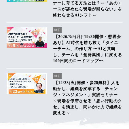
ナーに育てる方法とは？～「あのエ
ースが辞めたら現場が回らない」を
終わらせるAIシフト～
終了
【2026/3/9(月) 19:30開催・懇親会
あり】AI時代を勝ち抜く「タイニ
ーチーム」の作り方 〜AIと共鳴
し、チームを「創発集団」に変える
100日間のロードマップ〜
終了
【12/23(火)開催・参加無料】人を
動かし、組織を変革する「チェン
ジ・マネジメント」実践セミナー
～現場を停滞させる「悪い行動のク
セ」を矯正し、問いかけ力で組織を
変える～