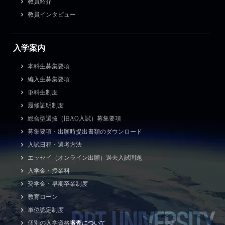
教員紹介
教員インタビュー
入学案内
本科生募集要項
編入生募集要項
単科生制度
履修証明制度
総合型選抜（旧AO入試）募集要項
募集要項・出願時提出書類のダウンロード
入試日程・選考方法
エッセイ（オンライン出願）過去入試問題
入学金・授業料
奨学金・早期卒業制度
教育ローン
BBT UNIVERSITY
単位認定制度
個別の入学資格審査について