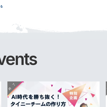
る
vents