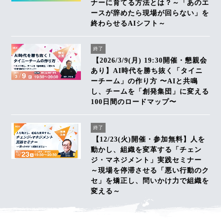
ナーに育てる方法とは？～「あのエ
ースが辞めたら現場が回らない」を
終わらせるAIシフト～
終了
【2026/3/9(月) 19:30開催・懇親会
あり】AI時代を勝ち抜く「タイニ
ーチーム」の作り方 〜AIと共鳴
し、チームを「創発集団」に変える
100日間のロードマップ〜
終了
【12/23(火)開催・参加無料】人を
動かし、組織を変革する「チェン
ジ・マネジメント」実践セミナー
～現場を停滞させる「悪い行動のク
セ」を矯正し、問いかけ力で組織を
変える～