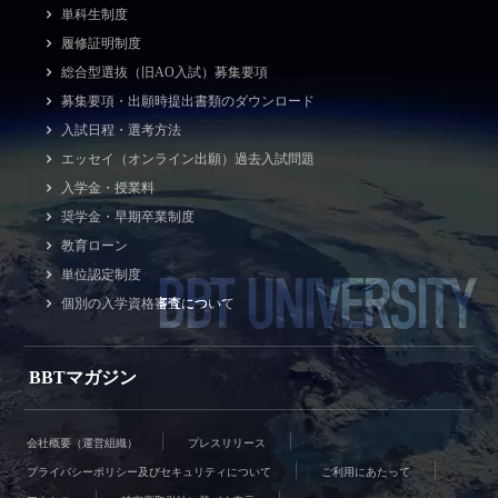
単科生制度
履修証明制度
総合型選抜（旧AO入試）募集要項
募集要項・出願時提出書類のダウンロード
入試日程・選考方法
エッセイ（オンライン出願）過去入試問題
入学金・授業料
奨学金・早期卒業制度
教育ローン
BBT UNIVERSITY
単位認定制度
個別の入学資格審査について
BBTマガジン
会社概要（運営組織）
プレスリリース
プライバシーポリシー及びセキュリティについて
ご利用にあたって