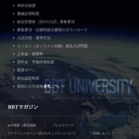
単科生制度
履修証明制度
総合型選抜（旧AO入試）募集要項
募集要項・出願時提出書類のダウンロード
入試日程・選考方法
エッセイ（オンライン出願）過去入試問題
入学金・授業料
奨学金・早期卒業制度
教育ローン
BBT UNIVERSITY
単位認定制度
個別の入学資格審査について
BBTマガジン
会社概要（運営組織）
プレスリリース
プライバシーポリシー及びセキュリティについて
ご利用にあたって