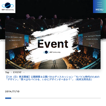
MENU
Top
EVENT
【7/20（日）東京開催】公開授業＆公開パネルディスカッション「モバイル時代のための
「デザイン」"我々はモバイルを、いかにデザインすべきか？"」（松村太郎先生）
2014/7/10