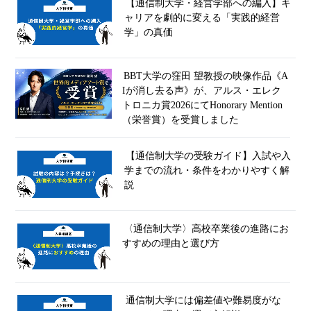
【通信制大学・経営学部への編入】キ
ャリアを劇的に変える「実践的経営
学」の真価
BBT大学の窪田 望教授の映像作品《A
Iが消し去る声》が、アルス・エレク
トロニカ賞2026にてHonorary Mention
（栄誉賞）を受賞しました
【通信制大学の受験ガイド】入試や入
学までの流れ・条件をわかりやすく解
説
〈通信制大学〉高校卒業後の進路にお
すすめの理由と選び方
通信制大学には偏差値や難易度がな