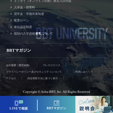
エッセイ（オンライン出願）過去入試問題
入学金・授業料
奨学金・早期卒業制度
教育ローン
BBT UNIVERSITY
単位認定制度
個別の入学資格審査について
BBTマガジン
会社概要（運営組織）
プレスリリース
プライバシーポリシー及びセキュリティについて
ご利用にあたって
アクセス
特定商取引法に基づく表示
Copyright © Aoba-BBT, Inc. All Rights Reserved
BBTマガジン
LINEで相談