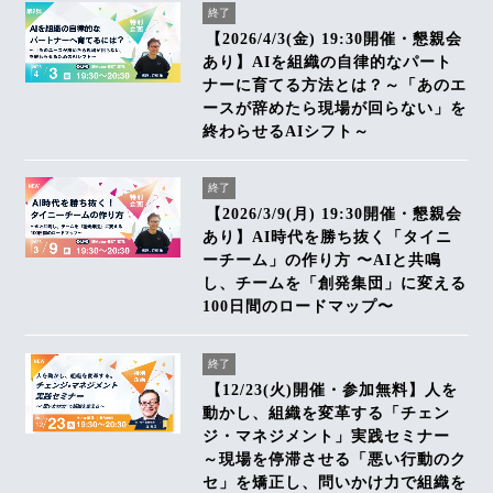
終了
【2026/4/3(金) 19:30開催・懇親会
あり】AIを組織の自律的なパート
ナーに育てる方法とは？～「あのエ
ースが辞めたら現場が回らない」を
終わらせるAIシフト～
終了
【2026/3/9(月) 19:30開催・懇親会
あり】AI時代を勝ち抜く「タイニ
ーチーム」の作り方 〜AIと共鳴
し、チームを「創発集団」に変える
100日間のロードマップ〜
終了
【12/23(火)開催・参加無料】人を
動かし、組織を変革する「チェン
ジ・マネジメント」実践セミナー
～現場を停滞させる「悪い行動のク
セ」を矯正し、問いかけ力で組織を