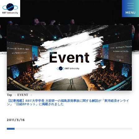
MENU
Top
EVENT
【記事掲載】BBT大学学長 大前研一の福島原発事故に関する解説が「東洋経済オンライ
ン」「日経BPネット」に掲載されました
2011/3/16