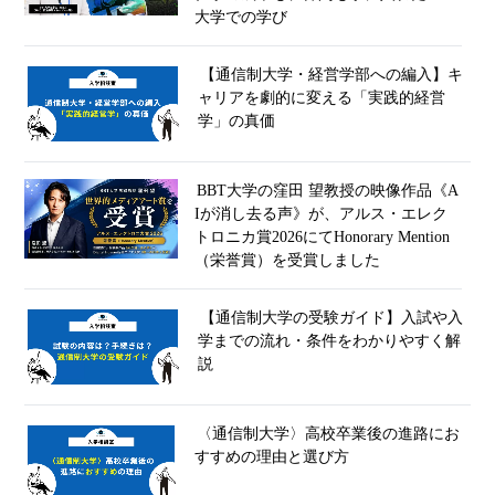
大学での学び
【通信制大学・経営学部への編入】キ
ャリアを劇的に変える「実践的経営
学」の真価
BBT大学の窪田 望教授の映像作品《A
Iが消し去る声》が、アルス・エレク
トロニカ賞2026にてHonorary Mention
（栄誉賞）を受賞しました
【通信制大学の受験ガイド】入試や入
学までの流れ・条件をわかりやすく解
説
〈通信制大学〉高校卒業後の進路にお
すすめの理由と選び方