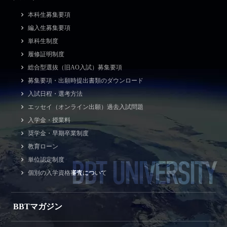
本科生募集要項
編入生募集要項
単科生制度
履修証明制度
総合型選抜（旧AO入試）募集要項
募集要項・出願時提出書類のダウンロード
入試日程・選考方法
エッセイ（オンライン出願）過去入試問題
入学金・授業料
奨学金・早期卒業制度
教育ローン
BBT UNIVERSITY
単位認定制度
個別の入学資格審査について
BBTマガジン