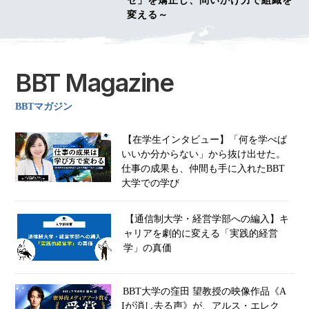
セ」を矯正し、問いかけ力で組織を
変える～
BBT Magazine
BBTマガジン
【在学生インタビュー】「何を学べば
いいか分からない」から抜け出せた。
仕事の成果も、仲間も手に入れたBBT
大学での学び
【通信制大学・経営学部への編入】キ
ャリアを劇的に変える「実践的経営
学」の真価
BBT大学の窪田 望教授の映像作品《A
Iが消し去る声》が、アルス・エレク