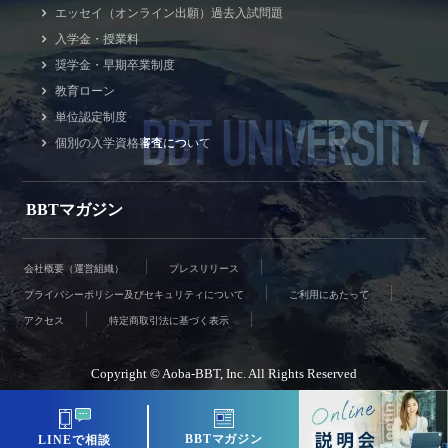
エッセイ（オンライン出願）過去入試問題
入学金・授業料
奨学金・早期卒業制度
教育ローン
BBT UNIVERSITY
単位認定制度
個別の入学資格審査について
BBTマガジン
会社概要（運営組織）
プレスリリース
プライバシーポリシー及びセキュリティについて
ご利用にあたって
アクセス
特定商取引法に基づく表示
Copyright © Aoba-BBT, Inc. All Rights Reserved
BBTマガジン
LINEで相談