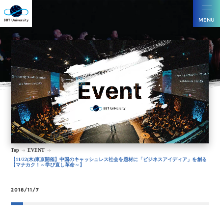
MENU
Top
EVENT
【11/22(木)東京開催】中国のキャッシュレス社会を題材に「ビジネスアイディア」を創る
【マナカク！～学び直し革命～】
2018/11/7