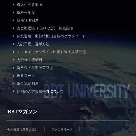
編入生募集要項
単科生制度
履修証明制度
総合型選抜（旧AO入試）募集要項
募集要項・出願時提出書類のダウンロード
入試日程・選考方法
エッセイ（オンライン出願）過去入試問題
入学金・授業料
奨学金・早期卒業制度
教育ローン
BBT UNIVERSITY
単位認定制度
個別の入学資格審査について
BBTマガジン
会社概要（運営組織）
プレスリリース