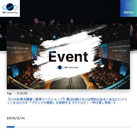
MENU
Top
EVENT
【3/13(水)東京開催｜教員ワークショップ】選ばれ続けるには理由があるーあなたにメリ
ットをもたらす『ブランドの発想』を体得する【マナカク！～学び直し革命～】
2019/2/14