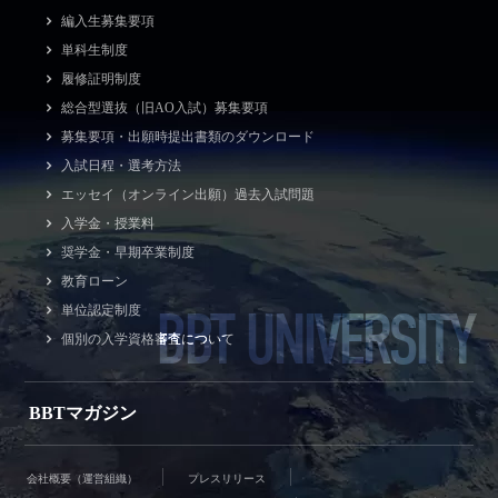
編入生募集要項
単科生制度
履修証明制度
総合型選抜（旧AO入試）募集要項
募集要項・出願時提出書類のダウンロード
入試日程・選考方法
エッセイ（オンライン出願）過去入試問題
入学金・授業料
奨学金・早期卒業制度
教育ローン
BBT UNIVERSITY
単位認定制度
個別の入学資格審査について
BBTマガジン
会社概要（運営組織）
プレスリリース