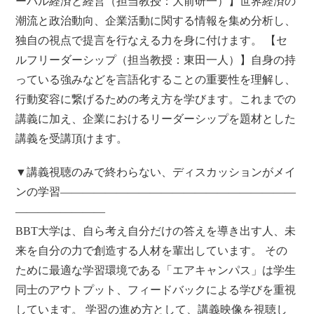
ーバル経済と経営（担当教授：大前研一）】世界経済の
潮流と政治動向、企業活動に関する情報を集め分析し、
独自の視点で提言を行なえる力を身に付けます。 【セ
ルフリーダーシップ（担当教授：東田一人）】自身の持
っている強みなどを言語化することの重要性を理解し、
行動変容に繋げるための考え方を学びます。これまでの
講義に加え、企業におけるリーダーシップを題材とした
講義を受講頂けます。
▼講義視聴のみで終わらない、ディスカッションがメイ
ンの学習―――――――――――――――――――――
――――――――
BBT大学は、自ら考え自分だけの答えを導き出す人、未
来を自分の力で創造する人材を輩出しています。 その
ために最適な学習環境である「エアキャンパス」は学生
同士のアウトプット、フィードバックによる学びを重視
しています。 学習の進め方として、講義映像を視聴し