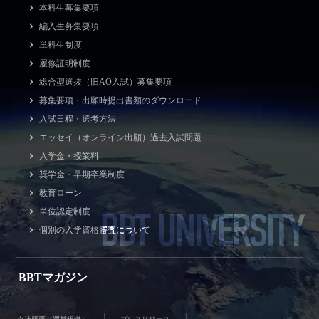
本科生募集要項
編入生募集要項
単科生制度
履修証明制度
総合型選抜（旧AO入試）募集要項
募集要項・出願時提出書類のダウンロード
入試日程・選考方法
エッセイ（オンライン出願）過去入試問題
入学金・授業料
奨学金・早期卒業制度
教育ローン
BBT UNIVERSITY
単位認定制度
個別の入学資格審査について
BBTマガジン