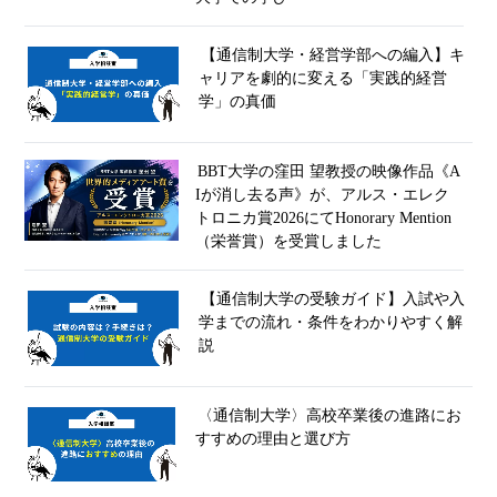
【通信制大学・経営学部への編入】キ
ャリアを劇的に変える「実践的経営
学」の真価
BBT大学の窪田 望教授の映像作品《A
Iが消し去る声》が、アルス・エレク
トロニカ賞2026にてHonorary Mention
（栄誉賞）を受賞しました
【通信制大学の受験ガイド】入試や入
学までの流れ・条件をわかりやすく解
説
〈通信制大学〉高校卒業後の進路にお
すすめの理由と選び方