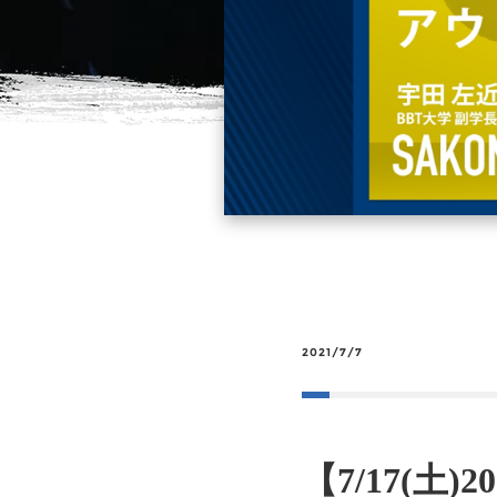
2021/7/7
【7/17(