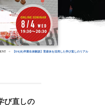
ENT
【8/4(水)卒業生体験談】育産休を活用した学び直しのリアル
た学び直しの