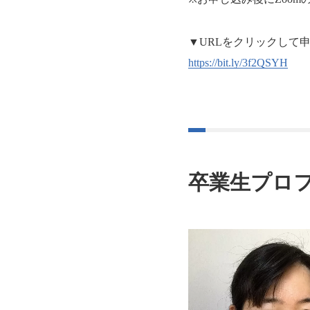
▼URLをクリックして
https://bit.ly/3f2QSYH
卒業生プロ