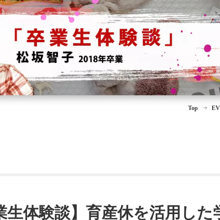
Top
EV
)卒業生体験談】育産休を活用し