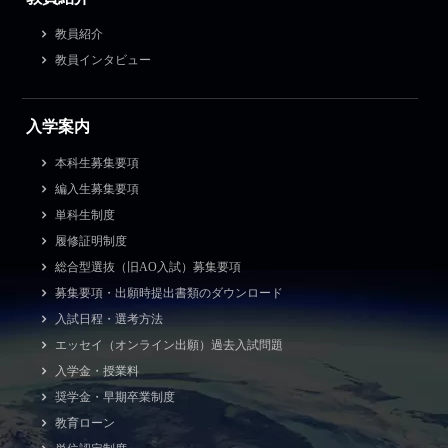
教員紹介
教員インタビュー
入学案内
本科生募集要項
編入生募集要項
単科生制度
履修証明制度
総合型選抜（旧AO入試）募集要項
募集要項・出願時提出書類のダウンロード
入試日程・選考方法
エッセイ（オンライン出願）過去入試問題
入学金・授業料
奨学金・早期卒業制度
教育ローン