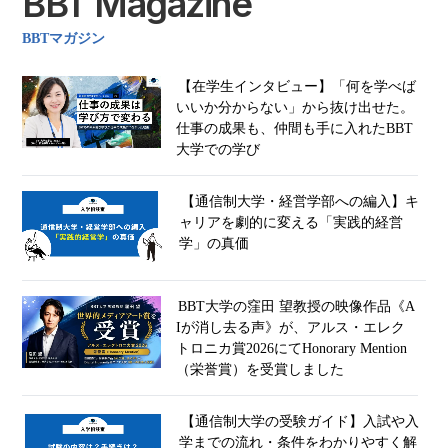
BBT Magazine
BBTマガジン
【在学生インタビュー】「何を学べば
いいか分からない」から抜け出せた。
仕事の成果も、仲間も手に入れたBBT
大学での学び
【通信制大学・経営学部への編入】キ
ャリアを劇的に変える「実践的経営
学」の真価
BBT大学の窪田 望教授の映像作品《A
Iが消し去る声》が、アルス・エレク
トロニカ賞2026にてHonorary Mention
（栄誉賞）を受賞しました
【通信制大学の受験ガイド】入試や入
学までの流れ・条件をわかりやすく解