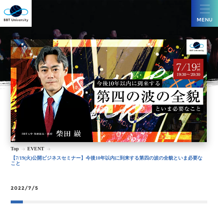
MENU
Top
EVENT
【7/19(火)公開ビジネスセミナー】今後10年以内に到来する第四の波の全貌といま必要な
こと
2022/7/5