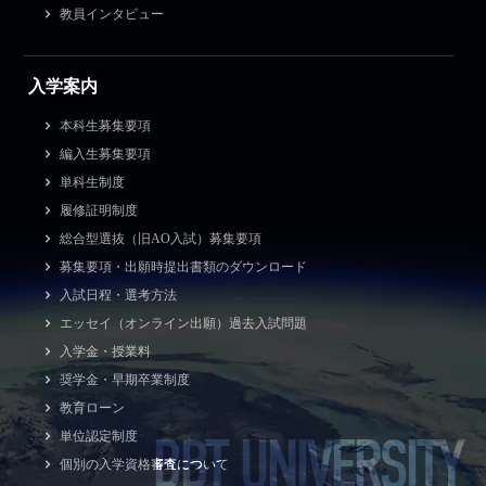
教員インタビュー
入学案内
本科生募集要項
編入生募集要項
単科生制度
履修証明制度
総合型選抜（旧AO入試）募集要項
募集要項・出願時提出書類のダウンロード
入試日程・選考方法
エッセイ（オンライン出願）過去入試問題
入学金・授業料
奨学金・早期卒業制度
教育ローン
BBT UNIVERSITY
単位認定制度
個別の入学資格審査について