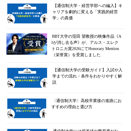
【通信制大学・経営学部への編入】キ
ャリアを劇的に変える「実践的経営
学」の真価
BBT大学の窪田 望教授の映像作品《A
Iが消し去る声》が、アルス・エレク
トロニカ賞2026にてHonorary Mention
（栄誉賞）を受賞しました
【通信制大学の受験ガイド】入試や入
学までの流れ・条件をわかりやすく解
説
〈通信制大学〉高校卒業後の進路にお
すすめの理由と選び方