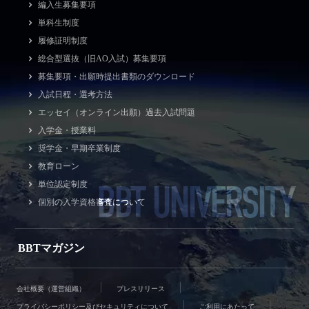
編入生募集要項
単科生制度
履修証明制度
総合型選抜（旧AO入試）募集要項
募集要項・出願時提出書類のダウンロード
入試日程・選考方法
エッセイ（オンライン出願）過去入試問題
入学金・授業料
奨学金・早期卒業制度
教育ローン
BBT UNIVERSITY
単位認定制度
個別の入学資格審査について
BBTマガジン
会社概要（運営組織）
プレスリリース
プライバシーポリシー及びセキュリティについて
ご利用にあたって