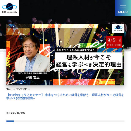
MENU
Top
EVENT
【9/9(金)キャリアセミナー】 未来をつくるために経営を学ぼう～理系人材が今こそ経営を
学ぶべき決定的理由～
2022/8/25