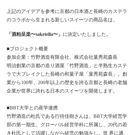
上記のアイデアを参考に京都の日本酒と長崎のカステラ
のコラボから生まれる新しいスイーツの商品名は、
「酒粕呈楽〜saketella〜」
に決定いたしました。
■プロジェクト概要
参加企業：竹野酒造有限会社、株式会社菓秀苑森長
明治創業の京都の造り酒屋「竹野酒造」と半熟生カステ
ラで大ブレイクした長崎の和菓子屋「菓秀苑森長」。創
業から100年、200年以上の歴史を誇る京都と長崎の老舗
企業が世界に誇れる日本のスイーツを開発します。
■BBT大学との産学連携
竹野酒造の杜氏である行待佳樹さんは、BBT大学経営学
部の第一期生。グローバル経営学科に所属し、20代の若
き杜氏として活躍しながら経営の勉強をし、世 界に通