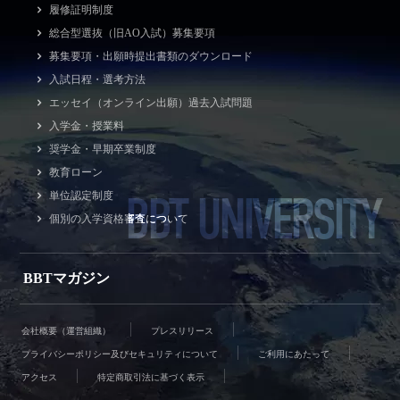
履修証明制度
総合型選抜（旧AO入試）募集要項
募集要項・出願時提出書類のダウンロード
入試日程・選考方法
エッセイ（オンライン出願）過去入試問題
入学金・授業料
奨学金・早期卒業制度
教育ローン
BBT UNIVERSITY
単位認定制度
個別の入学資格審査について
BBTマガジン
会社概要（運営組織）
プレスリリース
プライバシーポリシー及びセキュリティについて
ご利用にあたって
アクセス
特定商取引法に基づく表示