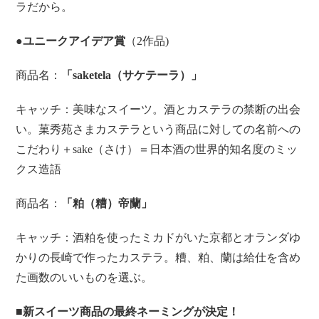
ラだから。
●
ユニークアイデア賞
（2作品)
商品名：
「saketela（サケテーラ）」
キャッチ：美味なスイーツ。酒とカステラの禁断の出会
い。菓秀苑さまカステラという商品に対しての名前への
こだわり＋sake（さけ）＝日本酒の世界的知名度のミッ
クス造語
商品名：
「粕（糟）帝蘭」
キャッチ：酒粕を使ったミカドがいた京都とオランダゆ
かりの長崎で作ったカステラ。糟、粕、蘭は給仕を含め
た画数のいいものを選ぶ。
■新スイーツ商品の最終ネーミングが決定！