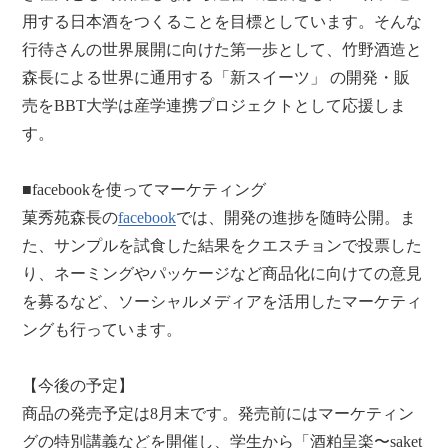
用する日本酒をつくることを目標としています。そんな
行待さんの世界展開に向けた第一歩として、竹野酒造と
森長による世界に通用する「新スイーツ」 の開発・販
売をBBT大学は産学連携プロジェクトとして応援しま
す。
■facebookを使ってマーケティング
菓秀苑森長の
facebook
では、開発の進捗を随時公開。ま
た、サンプルを試食した結果をクエスチョンで投票した
り、ネーミングやパッケージなど商品化に向けての意見
を募るなど、ソーシャルメディアを活用したマーケティ
ングも行っています。
【今後の予定】
商品の発売予定は8月末です。発売前にはマーケティン
グの特別講義などを開催し、学生から「酒粕呈楽〜saket