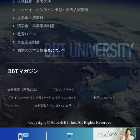
入試日程・選考方法
エッセイ（オンライン出願）過去入試問題
入学金・授業料
奨学金・早期卒業制度
教育ローン
BBT UNIVERSITY
単位認定制度
個別の入学資格審査について
BBTマガジン
会社概要（運営組織）
プレスリリース
プライバシーポリシー及びセキュリティについて
ご利用にあたって
アクセス
特定商取引法に基づく表示
Copyright © Aoba-BBT, Inc. All Rights Reserved