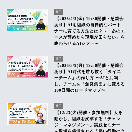
終了
【2026/4/3(金) 19:30開催・懇親会
あり】AIを組織の自律的なパート
ナーに育てる方法とは？～「あのエ
ースが辞めたら現場が回らない」を
終わらせるAIシフト～
終了
【2026/3/9(月) 19:30開催・懇親会
あり】AI時代を勝ち抜く「タイニ
ーチーム」の作り方 〜AIと共鳴
し、チームを「創発集団」に変える
100日間のロードマップ〜
終了
【12/23(火)開催・参加無料】人を
動かし、組織を変革する「チェン
ジ・マネジメント」実践セミナー
～現場を停滞させる「悪い行動のク