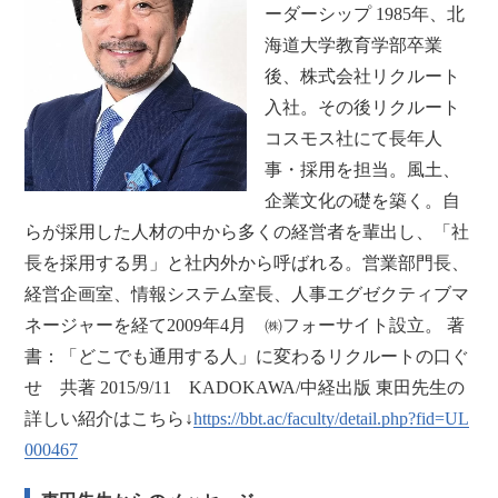
ーダーシップ 1985年、北
海道大学教育学部卒業
後、株式会社リクルート
入社。その後リクルート
コスモス社にて長年人
事・採用を担当。風土、
企業文化の礎を築く。自
らが採用した人材の中から多くの経営者を輩出し、「社
長を採用する男」と社内外から呼ばれる。営業部門長、
経営企画室、情報システム室長、人事エグゼクティブマ
ネージャーを経て2009年4月 ㈱フォーサイト設立。 著
書：「どこでも通用する人」に変わるリクルートの口ぐ
せ 共著 2015/9/11 KADOKAWA/中経出版 東田先生の
詳しい紹介はこちら↓
https://bbt.ac/faculty/detail.php?fid=UL
000467