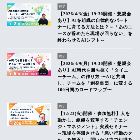
終了
【2026/4/3(金) 19:30開催・懇親会
あり】AIを組織の自律的なパート
ナーに育てる方法とは？～「あのエ
ースが辞めたら現場が回らない」を
終わらせるAIシフト～
終了
【2026/3/9(月) 19:30開催・懇親会
あり】AI時代を勝ち抜く「タイニ
ーチーム」の作り方 〜AIと共鳴
し、チームを「創発集団」に変える
100日間のロードマップ〜
終了
【12/23(火)開催・参加無料】人を
動かし、組織を変革する「チェン
ジ・マネジメント」実践セミナー
～現場を停滞させる「悪い行動のク
セ」を矯正し、問いかけ力で組織を