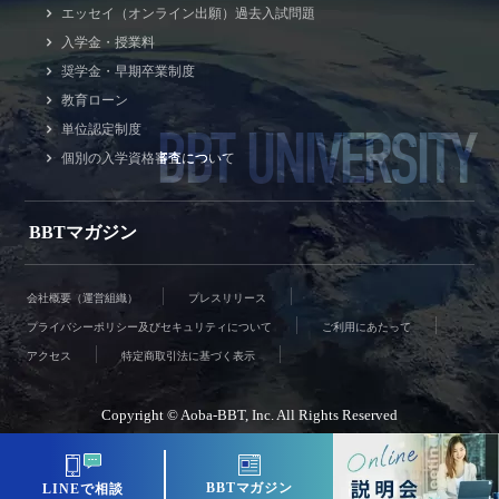
エッセイ（オンライン出願）過去入試問題
入学金・授業料
奨学金・早期卒業制度
教育ローン
BBT UNIVERSITY
単位認定制度
個別の入学資格審査について
BBTマガジン
会社概要（運営組織）
プレスリリース
プライバシーポリシー及びセキュリティについて
ご利用にあたって
アクセス
特定商取引法に基づく表示
Copyright © Aoba-BBT, Inc. All Rights Reserved
BBTマガジン
LINEで相談