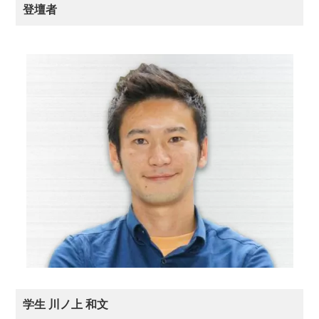
登壇者
学生 川ノ上 和文