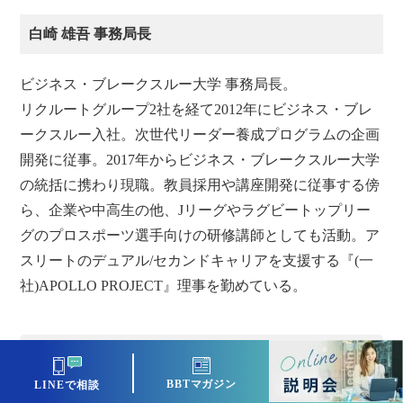
白崎 雄吾 事務局長
ビジネス・ブレークスルー大学 事務局長。
リクルートグループ2社を経て2012年にビジネス・ブレ
ークスルー入社。次世代リーダー養成プログラムの企画
開発に従事。2017年からビジネス・ブレークスルー大学
の統括に携わり現職。教員採用や講座開発に従事する傍
ら、企業や中高生の他、Jリーグやラグビートップリー
グのプロスポーツ選手向けの研修講師としても活動。ア
スリートのデュアル/セカンドキャリアを支援する『(一
社)APOLLO PROJECT』理事を勤めている。
SNSでシェアする
BBTマガジン
LINEで相談