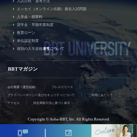
入試日程・選考方法
エッセイ（オンライン出願）過去入試問題
入学金・授業料
奨学金・早期卒業制度
教育ローン
BBT UNIVERSITY
単位認定制度
個別の入学資格審査について
BBTマガジン
会社概要（運営組織）
プレスリリース
プライバシーポリシー及びセキュリティについて
ご利用にあたって
アクセス
特定商取引法に基づく表示
Copyright © Aoba-BBT, Inc. All Rights Reserved