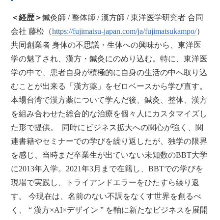
＜経歴＞
鍼灸師 / 整体師 / 漢方師 / 東洋医学研究者 合同
会社 藤松（
https://fujimatsu-japan.com/ja/fujimatsukampo/
）
共同創業者 身体の不思議・生体への興味から、東洋医
学の魅了され、漢方・鍼灸にのめり込む。特に、東洋医
学の中で、患者自身が積極的に自身の生活の中へ取り込
むことが出来る「漢方薬」をゼロベースから学び直す。
本場台湾で漢方薬について学んだ後、鍼灸、整体、漢方
を組み合わせた総合的な治療を個々人にカスタマイズし
た形で提供。 同時にビジネス拡大への関心が強く、関
連書籍やセミナーでの学びを繰り返したが、独学の限界
を感じ、当時まだ卒業生が出ていない未知数のBBT大学
に2013年入学。2021年3月まで在籍し、BBTでの学びを
現場で実践し、トライアンドエラーをひたすら繰り返
す。 今現在は、名前のない不調をなくす世界を創るべ
く、 “ 漢方×AI×デザイン ” を軸に新たなビジネスを展開