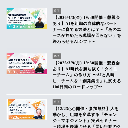
終了
【2026/4/3(金) 19:30開催・懇親会
あり】AIを組織の自律的なパート
ナーに育てる方法とは？～「あのエ
ースが辞めたら現場が回らない」を
終わらせるAIシフト～
終了
【2026/3/9(月) 19:30開催・懇親会
あり】AI時代を勝ち抜く「タイニ
ーチーム」の作り方 〜AIと共鳴
し、チームを「創発集団」に変える
100日間のロードマップ〜
終了
【12/23(火)開催・参加無料】人を
動かし、組織を変革する「チェン
ジ・マネジメント」実践セミナー
～現場を停滞させる「悪い行動のク