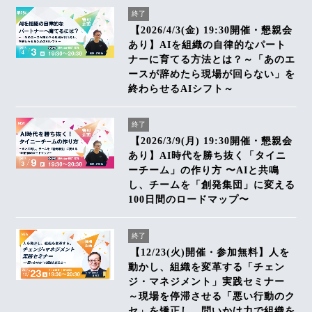
終了
【2026/4/3(金) 19:30開催・懇親会
あり】AIを組織の自律的なパート
ナーに育てる方法とは？～「あのエ
ースが辞めたら現場が回らない」を
終わらせるAIシフト～
終了
【2026/3/9(月) 19:30開催・懇親会
あり】AI時代を勝ち抜く「タイニ
ーチーム」の作り方 〜AIと共鳴
し、チームを「創発集団」に変える
100日間のロードマップ〜
終了
【12/23(火)開催・参加無料】人を
動かし、組織を変革する「チェン
ジ・マネジメント」実践セミナー
～現場を停滞させる「悪い行動のク
セ」を矯正し、問いかけ力で組織を