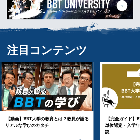
注目コンテンツ
B
消
賞
受
教員が語る
【完全ガイド】BBT大学の編入学とは？｜
単位認定・入学年次・手続きの流れを解
説