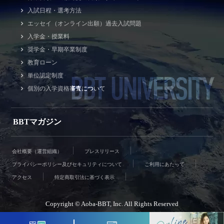
入試日程・選考方法
エッセイ（オンライン出願）過去入試問題
入学金・授業料
奨学金・早期卒業制度
教育ローン
BBT UNIVERSITY
単位認定制度
個別の入学資格審査について
BBTマガジン
会社概要（運営組織）
プレスリリース
プライバシーポリシー及びセキュリティについて
ご利用にあたって
アクセス
特定商取引法に基づく表示
Copyright © Aoba-BBT, Inc. All Rights Reserved