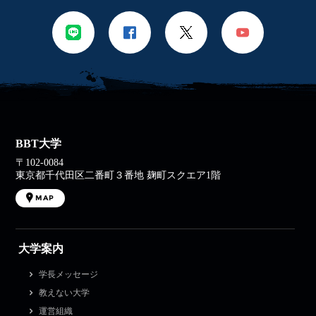
BBT大学
〒102-0084
東京都千代田区二番町３番地 麹町スクエア1階
MAP
大学案内
学長メッセージ
教えない大学
運営組織