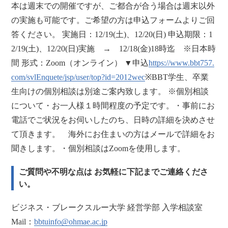
本は週末での開催ですが、ご都合が合う場合は週末以外
の実施も可能です。ご希望の方は申込フォームよりご回
答ください。 実施日：12/19(土)、12/20(日) 申込期限：1
2/19(土)、12/20(日)実施 → 12/18(金)18時迄 ※日本時
間 形式：Zoom（オンライン） ▼申込
https://www.bbt757.
com/svlEnquete/jsp/user/top?id=2012wec
※BBT学生、卒業
生向けの個別相談は別途ご案内致します。 ※個別相談
について・お一人様１時間程度の予定です。・事前にお
電話でご状況をお伺いしたのち、日時の詳細を決めさせ
て頂きます。 海外にお住まいの方はメールで詳細をお
聞きします。・個別相談はZoomを使用します。
ご質問や不明な点は お気軽に下記までご連絡くださ
い。
ビジネス・ブレークスルー大学 経営学部 入学相談室
Mail：
bbtuinfo@ohmae.ac.jp