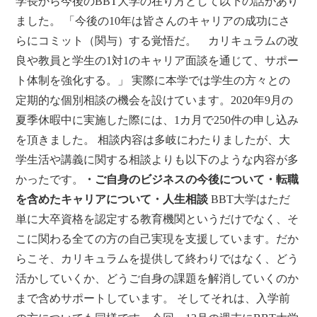
学長から今後のBBT大学の在り方として以下の話があり
ました。 「今後の10年は皆さんのキャリアの成功にさ
らにコミット（関与）する覚悟だ。 カリキュラムの改
良や教員と学生の1対1のキャリア面談を通じて、サポー
ト体制を強化する。」 実際に本学では学生の方々との
定期的な個別相談の機会を設けています。2020年9月の
夏季休暇中に実施した際には、1カ月で250件の申し込み
を頂きました。 相談内容は多岐にわたりましたが、大
学生活や講義に関する相談よりも以下のような内容が多
かったです。
・ご自身のビジネスの今後について
・転職
を含めたキャリアについて
・人生相談
BBT大学はただ
単に大卒資格を認定する教育機関というだけでなく、そ
こに関わる全ての方の自己実現を支援しています。だか
らこそ、カリキュラムを提供して終わりではなく、どう
活かしていくか、どうご自身の課題を解消していくのか
まで含めサポートしています。 そしてそれは、入学前