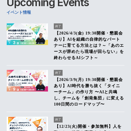
Upcoming
Events
イベント情報
終了
【2026/4/3(金) 19:30開催・懇親会
あり】AIを組織の自律的なパート
ナーに育てる方法とは？～「あのエ
ースが辞めたら現場が回らない」を
終わらせるAIシフト～
終了
【2026/3/9(月) 19:30開催・懇親会
あり】AI時代を勝ち抜く「タイニ
ーチーム」の作り方 〜AIと共鳴
し、チームを「創発集団」に変える
100日間のロードマップ〜
終了
【12/23(火)開催・参加無料】人を