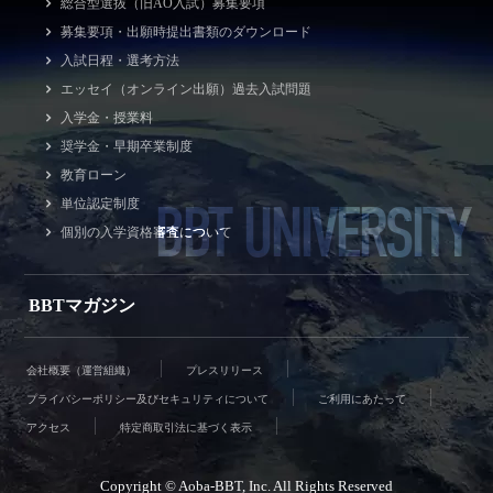
総合型選抜（旧AO入試）募集要項
募集要項・出願時提出書類のダウンロード
入試日程・選考方法
エッセイ（オンライン出願）過去入試問題
入学金・授業料
奨学金・早期卒業制度
教育ローン
BBT UNIVERSITY
単位認定制度
個別の入学資格審査について
BBTマガジン
会社概要（運営組織）
プレスリリース
プライバシーポリシー及びセキュリティについて
ご利用にあたって
アクセス
特定商取引法に基づく表示
Copyright © Aoba-BBT, Inc. All Rights Reserved