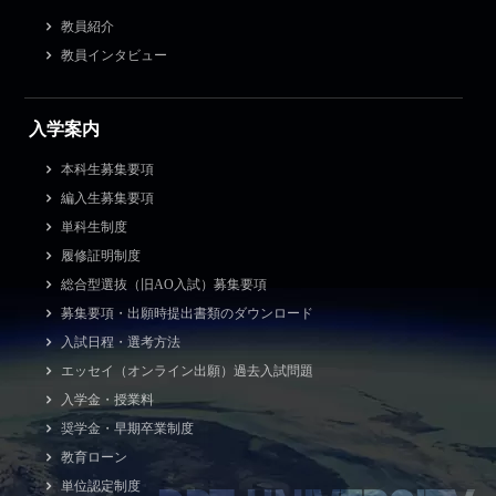
教員紹介
教員インタビュー
入学案内
本科生募集要項
編入生募集要項
単科生制度
履修証明制度
総合型選抜（旧AO入試）募集要項
募集要項・出願時提出書類のダウンロード
入試日程・選考方法
エッセイ（オンライン出願）過去入試問題
入学金・授業料
奨学金・早期卒業制度
教育ローン
単位認定制度