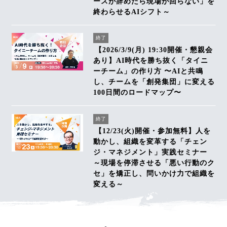
ースが辞めたら現場が回らない」を
終わらせるAIシフト～
終了
【2026/3/9(月) 19:30開催・懇親会
あり】AI時代を勝ち抜く「タイニ
ーチーム」の作り方 〜AIと共鳴
し、チームを「創発集団」に変える
100日間のロードマップ〜
終了
【12/23(火)開催・参加無料】人を
動かし、組織を変革する「チェン
ジ・マネジメント」実践セミナー
～現場を停滞させる「悪い行動のク
セ」を矯正し、問いかけ力で組織を
変える～