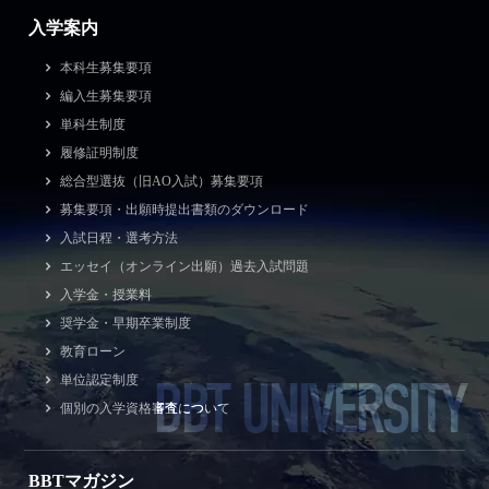
入学案内
本科生募集要項
編入生募集要項
単科生制度
履修証明制度
総合型選抜（旧AO入試）募集要項
募集要項・出願時提出書類のダウンロード
入試日程・選考方法
エッセイ（オンライン出願）過去入試問題
入学金・授業料
奨学金・早期卒業制度
教育ローン
BBT UNIVERSITY
単位認定制度
個別の入学資格審査について
BBTマガジン