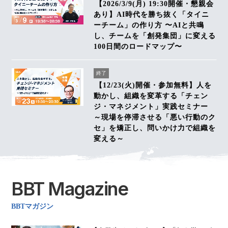
【2026/3/9(月) 19:30開催・懇親会
あり】AI時代を勝ち抜く「タイニ
ーチーム」の作り方 〜AIと共鳴
し、チームを「創発集団」に変える
100日間のロードマップ〜
終了
【12/23(火)開催・参加無料】人を
動かし、組織を変革する「チェン
ジ・マネジメント」実践セミナー
～現場を停滞させる「悪い行動のク
セ」を矯正し、問いかけ力で組織を
変える～
BBT Magazine
BBTマガジン