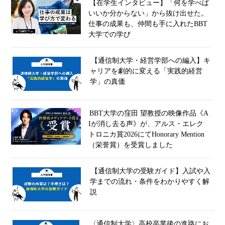
【在学生インタビュー】「何を学べば
いいか分からない」から抜け出せた。
仕事の成果も、仲間も手に入れたBBT
大学での学び
【通信制大学・経営学部への編入】キ
ャリアを劇的に変える「実践的経営
学」の真価
BBT大学の窪田 望教授の映像作品《A
Iが消し去る声》が、アルス・エレク
トロニカ賞2026にてHonorary Mention
（栄誉賞）を受賞しました
【通信制大学の受験ガイド】入試や入
学までの流れ・条件をわかりやすく解
説
〈通信制大学〉高校卒業後の進路にお