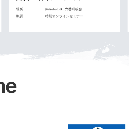
場所
㈱Aoba-BBT 六番町校舎
概要
特別オンラインセミナー
ne