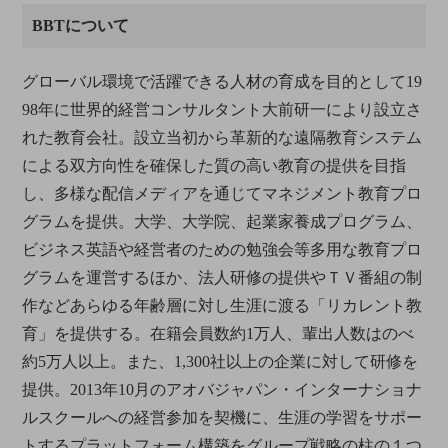
BBTについて
グローバル環境で活躍できる人材の育成を目的として19
98年に世界的経営コンサルタント大前研一により設立さ
れた教育会社。設立当初から革新的な遠隔教育システム
による双方向性を確保した質の高い教育の提供を目指
し、多様な配信メディアを通じてマネジメント教育プロ
グラムを提供。大学、大学院、起業家養成プログラム、
ビジネス英語や経営者のための勉強会等多用な教育プロ
グラムを運営するほか、法人研修の提供やＴＶ番組の制
作などあらゆる年齢層に対し生涯に渡る「リカレント教
育」を提供する。在籍会員数約1万人、輩出人数はのべ
約5万人以上。また、1,300社以上の企業に対して研修を
提供。2013年10月のアオバジャパン・インターナショナ
ルスクールへの経営参加を契機に、生涯の学習をサポー
トするプラットフォーム構築をグループ戦略の柱の１つ