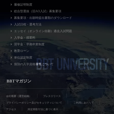
履修証明制度
総合型選抜（旧AO入試）募集要項
募集要項・出願時提出書類のダウンロード
入試日程・選考方法
エッセイ（オンライン出願）過去入試問題
入学金・授業料
奨学金・早期卒業制度
教育ローン
BBT UNIVERSITY
単位認定制度
個別の入学資格審査について
BBTマガジン
会社概要（運営組織）
プレスリリース
プライバシーポリシー及びセキュリティについて
ご利用にあたって
アクセス
特定商取引法に基づく表示