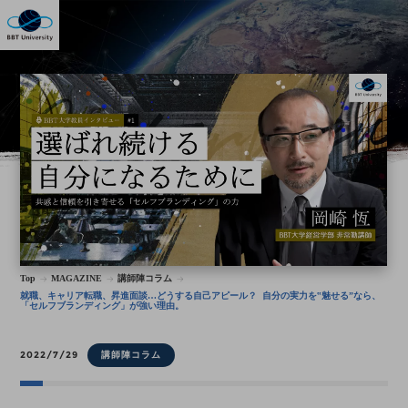
Top
MAGAZINE
講師陣コラム
​​​​​​就職、キャリア転職、昇進面談…どうする自己アピール？ 自分の実力を‟魅せる”なら、
「セルフブランディング」が強い理由。
2022/7/29
講師陣コラム