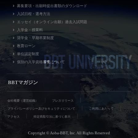
募集要項・出願時提出書類のダウンロード
入試日程・選考方法
エッセイ（オンライン出願）過去入試問題
入学金・授業料
奨学金・早期卒業制度
教育ローン
BBT UNIVERSITY
単位認定制度
個別の入学資格審査について
BBTマガジン
会社概要（運営組織）
プレスリリース
プライバシーポリシー及びセキュリティについて
ご利用にあたって
アクセス
特定商取引法に基づく表示
Copyright © Aoba-BBT, Inc. All Rights Reserved