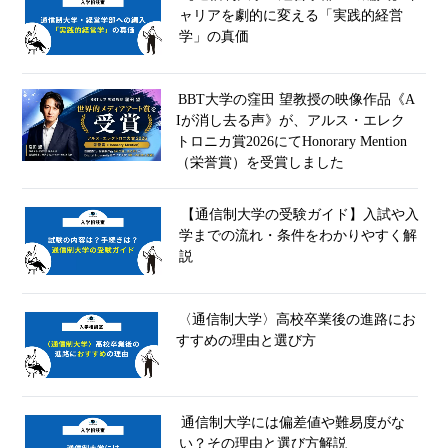
ャリアを劇的に変える「実践的経営
学」の真価
BBT大学の窪田 望教授の映像作品《A
Iが消し去る声》が、アルス・エレク
トロニカ賞2026にてHonorary Mention
（栄誉賞）を受賞しました
【通信制大学の受験ガイド】入試や入
学までの流れ・条件をわかりやすく解
説
〈通信制大学〉高校卒業後の進路にお
すすめの理由と選び方
通信制大学には偏差値や難易度がな
い？その理由と選び方解説