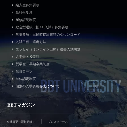
編入生募集要項
単科生制度
履修証明制度
総合型選抜（旧AO入試）募集要項
募集要項・出願時提出書類のダウンロード
入試日程・選考方法
エッセイ（オンライン出願）過去入試問題
入学金・授業料
奨学金・早期卒業制度
教育ローン
BBT UNIVERSITY
単位認定制度
個別の入学資格審査について
BBTマガジン
会社概要（運営組織）
プレスリリース