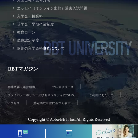
入試日程・選考方法
エッセイ（オンライン出願）過去入試問題
入学金・授業料
奨学金・早期卒業制度
教育ローン
BBT UNIVERSITY
単位認定制度
個別の入学資格審査について
BBTマガジン
会社概要（運営組織）
プレスリリース
プライバシーポリシー及びセキュリティについて
ご利用にあたって
アクセス
特定商取引法に基づく表示
Copyright © Aoba-BBT, Inc. All Rights Reserved