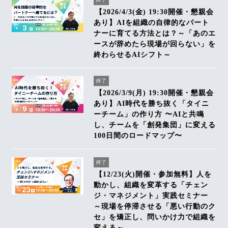
【2026/4/3(金) 19:30開催・懇親会
あり】AIを組織の自律的なパート
ナーに育てる方法とは？～「あのエ
ースが辞めたら現場が回らない」を
終わらせるAIシフト～
終了
【2026/3/9(月) 19:30開催・懇親会
あり】AI時代を勝ち抜く「タイニ
ーチーム」の作り方 〜AIと共鳴
し、チームを「創発集団」に変える
100日間のロードマップ〜
終了
【12/23(火)開催・参加無料】人を
動かし、組織を変革する「チェン
ジ・マネジメント」実践セミナー
～現場を停滞させる「悪い行動のク
セ」を矯正し、問いかけ力で組織を
変える～