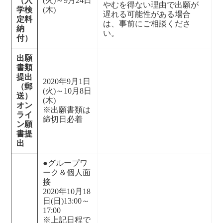
（入
(火)～9月24日
やむを得ない理由で出願が
学検
(木)
遅れる可能性がある場合
定料
は、事前にご相談くださ
納
い。
付）
出願
書類
提出
2020年9月1日
（郵
(火)～10月8日
送）
(木)
オン
※出願書類は
ライ
締切日必着
ン願
書提
出
●グループワ
ーク＆個人面
接
2020年10月18
日(日)13:00～
17:00
※上記日程で