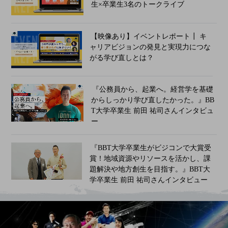
生×卒業生3名のトークライブ​
【映像あり】イベントレポート┃ キ
ャリアビジョンの発見と実現力につな
がる学び直しとは？
『公務員から、起業へ。経営学を基礎
からしっかり学び直したかった。』BB
T大学卒業生 前田 祐司さんインタビュ
ー
『BBT大学卒業生がビジコンで大賞受
賞！地域資源やリソースを活かし、課
題解決や地方創生を目指す。』BBT大
学卒業生 前田 祐司さんインタビュー