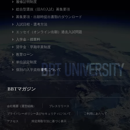
履修証明制度
総合型選抜（旧AO入試）募集要項
募集要項・出願時提出書類のダウンロード
入試日程・選考方法
エッセイ（オンライン出願）過去入試問題
入学金・授業料
奨学金・早期卒業制度
教育ローン
BBT UNIVERSITY
単位認定制度
個別の入学資格審査について
BBTマガジン
会社概要（運営組織）
プレスリリース
プライバシーポリシー及びセキュリティについて
ご利用にあたって
アクセス
特定商取引法に基づく表示