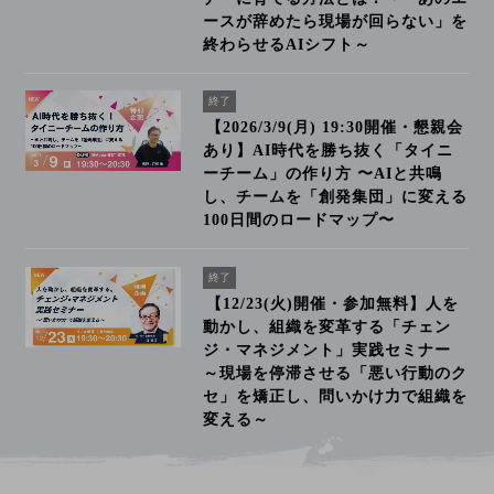
ースが辞めたら現場が回らない」を
終わらせるAIシフト～
終了
【2026/3/9(月) 19:30開催・懇親会
あり】AI時代を勝ち抜く「タイニ
ーチーム」の作り方 〜AIと共鳴
し、チームを「創発集団」に変える
100日間のロードマップ〜
終了
【12/23(火)開催・参加無料】人を
動かし、組織を変革する「チェン
ジ・マネジメント」実践セミナー
～現場を停滞させる「悪い行動のク
セ」を矯正し、問いかけ力で組織を
変える～