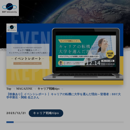
Top
MAGAZINE
キャリア戦略tips
【映像あり】イベントレポート┃ キャリアの転機に大学を選んだ理由～登壇者：BBT大
学卒業生・関根 岳之さん
2023/12/21
キャリア戦略tips