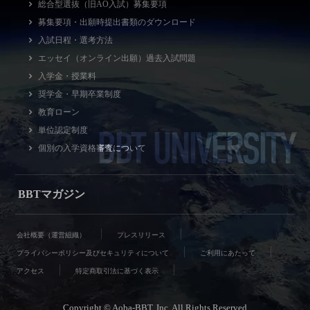
総合型選抜（旧AO入試）募集要項
募集要項・出願時提出書類のダウンロード
入試日程・選考方法
エッセイ（オンライン出願）過去入試問題
入学金・授業料
奨学金・早期卒業制度
教育ローン
BBT UNIVERSITY
単位認定制度
個別の入学資格審査について
BBTマガジン
会社概要（運営組織）
プレスリリース
プライバシーポリシー及びセキュリティについて
ご利用にあたって
アクセス
特定商取引法に基づく表示
Copyright © Aoba-BBT, Inc. All Rights Reserved