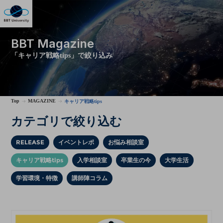
BBT Magazine
「キャリア戦略tips」で絞り込み
Top
MAGAZINE
キャリア戦略tips
カテゴリで絞り込む
RELEASE
イベントレポ
お悩み相談室
キャリア戦略tips
入学相談室
卒業生の今
大学生活
学習環境・特徴
講師陣コラム