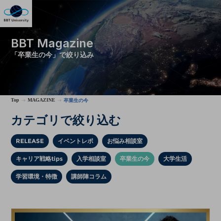
BBT Magazine
「卒業生の今」で絞り込み
Top
MAGAZINE
卒業生の今
カテゴリで絞り込む
RELEASE
イベントレポ
お悩み相談室
キャリア戦略tips
入学相談室
卒業生の今
大学生活
学習環境・特徴
講師陣コラム