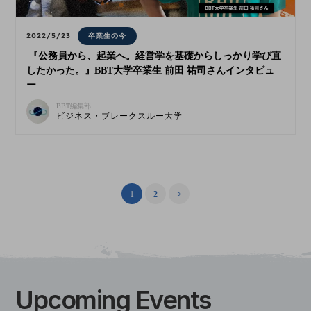
2022/5/23
卒業生の今
『公務員から、起業へ。経営学を基礎からしっかり学び直
したかった。』BBT大学卒業生 前田 祐司さんインタビュ
ー
BBT編集部
ビジネス・ブレークスルー大学
1
2
>
Upcoming
Events