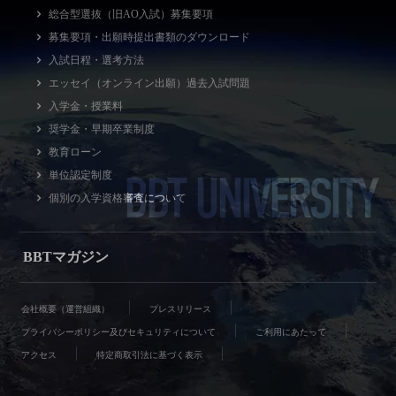
総合型選抜（旧AO入試）募集要項
募集要項・出願時提出書類のダウンロード
入試日程・選考方法
エッセイ（オンライン出願）過去入試問題
入学金・授業料
奨学金・早期卒業制度
教育ローン
BBT UNIVERSITY
単位認定制度
個別の入学資格審査について
BBTマガジン
会社概要（運営組織）
プレスリリース
プライバシーポリシー及びセキュリティについて
ご利用にあたって
アクセス
特定商取引法に基づく表示