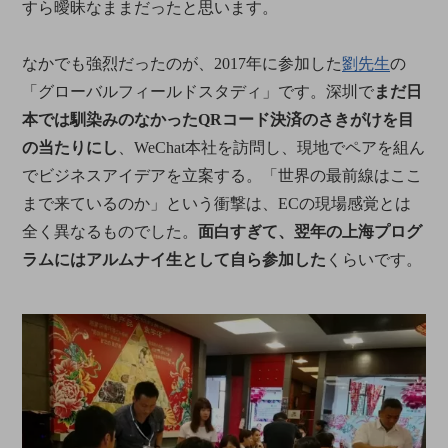
すら曖昧なままだったと思います。
なかでも強烈だったのが、2017年に参加した
劉先生
の
「グローバルフィールドスタディ」です。深圳で
まだ日
本では馴染みのなかったQRコード決済のさきがけを目
の当たりにし
、WeChat本社を訪問し、現地でペアを組ん
でビジネスアイデアを立案する。「世界の最前線はここ
まで来ているのか」という衝撃は、ECの現場感覚とは
全く異なるものでした。
面白すぎて、翌年の上海プログ
ラムにはアルムナイ生として自ら参加した
くらいです。