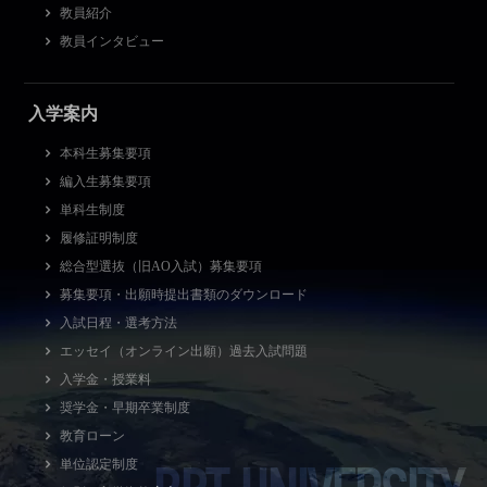
教員紹介
教員インタビュー
入学案内
本科生募集要項
編入生募集要項
単科生制度
履修証明制度
総合型選抜（旧AO入試）募集要項
募集要項・出願時提出書類のダウンロード
入試日程・選考方法
エッセイ（オンライン出願）過去入試問題
入学金・授業料
奨学金・早期卒業制度
教育ローン
単位認定制度