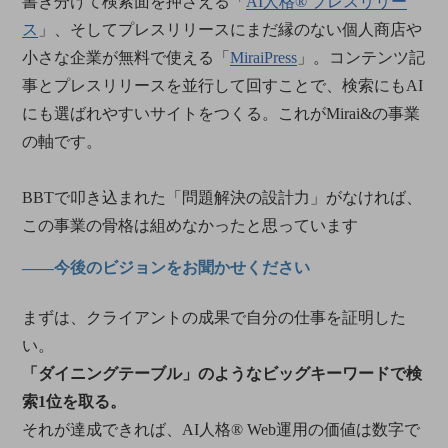
書き分けて検索面を押さえる「
AI人格® プレスリリー
ス
」、そしてプレスリリースにまだ縁のない個人商店や
小さな企業が無料で使える「
MiraiPress
」。コンテンツ記
事とプレスリリースを並行して回すことで、検索にもAI
にも選ばれやすいサイトをつくる。これがMirai&の事業
の軸です。
BBTで叩き込まれた「問題解決の設計力」がなければ、
この事業の骨格は組めなかったと思っています
――今後のビジョンをお聞かせください
まずは、クライアントの成果で自分の仕事を証明した
い。
「ダイニングテーブル」のようなビッグキーワードで検
索1位を取る。
それが達成できれば、AI人格® Web運用の価値は数字で