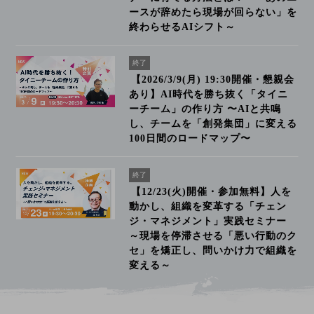
ースが辞めたら現場が回らない」を
終わらせるAIシフト～
終了
【2026/3/9(月) 19:30開催・懇親会
あり】AI時代を勝ち抜く「タイニ
ーチーム」の作り方 〜AIと共鳴
し、チームを「創発集団」に変える
100日間のロードマップ〜
終了
【12/23(火)開催・参加無料】人を
動かし、組織を変革する「チェン
ジ・マネジメント」実践セミナー
～現場を停滞させる「悪い行動のク
セ」を矯正し、問いかけ力で組織を
変える～