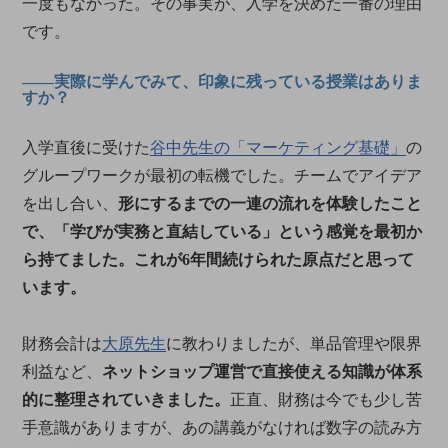
一度もなかった。その事実が、入学を決めた一番の理由
です。
――実際に学んでみて、印象に残っている授業はありま
すか？
入学直後に受けた
谷中先生の「マーケティング基礎」
の
グループワークが最初の転機でした。チームでアイデア
を出し合い、
形にするまでの一連の流れを体験したこと
で、「学びが実務と直結している」という感覚を最初か
ら持てました。これが6年間続けられた原点だと思って
います。
財務会計は
大原先生
に教わりましたが、単品管理や限界
利益など、
ネットショップ運営で直接使える知識が体系
的に整理されていきました。
正直、財務は今でも少し苦
手意識がありますが、あの講義がなければ数字の読み方